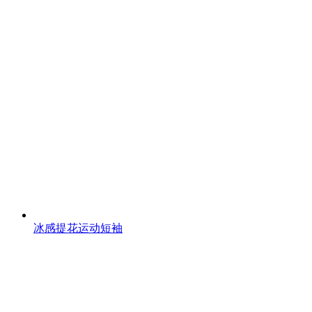
冰感提花运动短袖