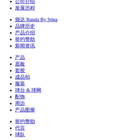
公司介绍
发展历程
颁达 Banda By Stiga
品牌历史
产品介绍
签约赞助
新闻资讯
产品
底板
套胶
成品拍
服装
球台 & 球网
配饰
周边
产品图册
签约赞助
代言
球队