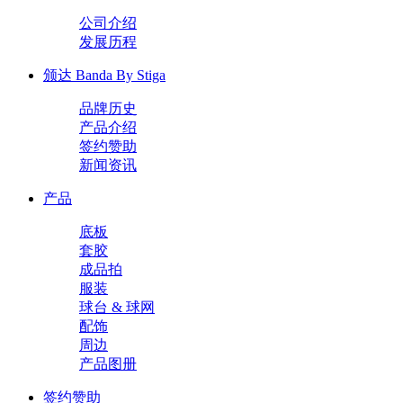
公司介绍
发展历程
颁达 Banda By Stiga
品牌历史
产品介绍
签约赞助
新闻资讯
产品
底板
套胶
成品拍
服装
球台 & 球网
配饰
周边
产品图册
签约赞助