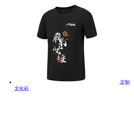
定制
文化衫