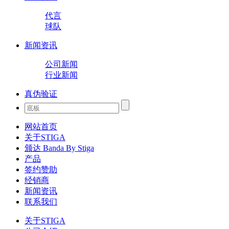
代言
球队
新闻资讯
公司新闻
行业新闻
真伪验证
网站首页
关于STIGA
颁达 Banda By Stiga
产品
签约赞助
经销商
新闻资讯
联系我们
关于STIGA