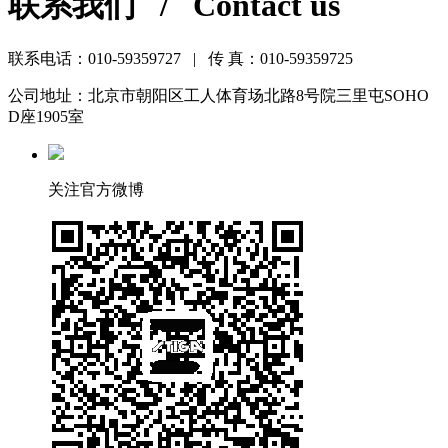
联系我们 / Contact us
联系电话：010-59359727 | 传 真：010-59359725
公司地址：北京市朝阳区工人体育场北路8号院三里屯SOHO
D座1905室
关注官方微博