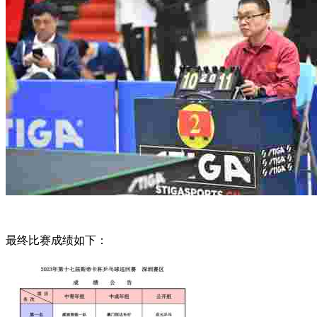
最终比赛成绩如下：