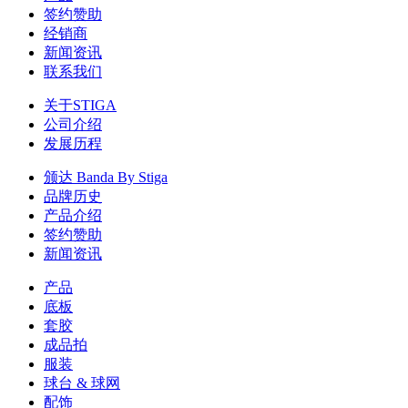
签约赞助
经销商
新闻资讯
联系我们
关于STIGA
公司介绍
发展历程
颁达 Banda By Stiga
品牌历史
产品介绍
签约赞助
新闻资讯
产品
底板
套胶
成品拍
服装
球台 & 球网
配饰