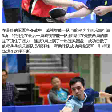
在最终的冠军争夺战中，威视智能一队与航程乒乓俱乐部打满
5场，特别是在最后一局威视智能一队邢福衍在先败两局的前
提下顶住了压力，连扳3局上演了一出逆风翻盘，成功击败了
航程乒乓俱乐部队员郭泽峰，帮助球队成功问鼎冠军，引得现
场观众欢呼不断。